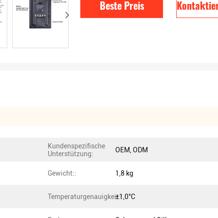
Beste Preis
Kontaktier
Kundenspezifische
OEM, ODM
Unterstützung:
Gewicht::
1,8 kg
Temperaturgenauigkeit::
±1,0°C