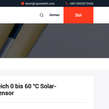
kevin@vipwstech.com
+8613925575426
Zitat
German
ch 0 bis 60 °C Solar-
ensor