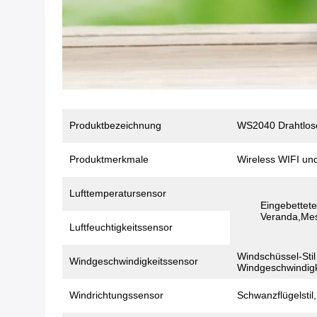
Produktbezeichnung
WS2040 Drahtlose
Produktmerkmale
Wireless WIFI un
Lufttemperatursensor
Eingebettet
Veranda,Mess
Luftfeuchtigkeitssensor
Windschüssel-Sti
Windgeschwindigkeitssensor
Windgeschwindigk
Windrichtungssensor
Schwanzflügelsti