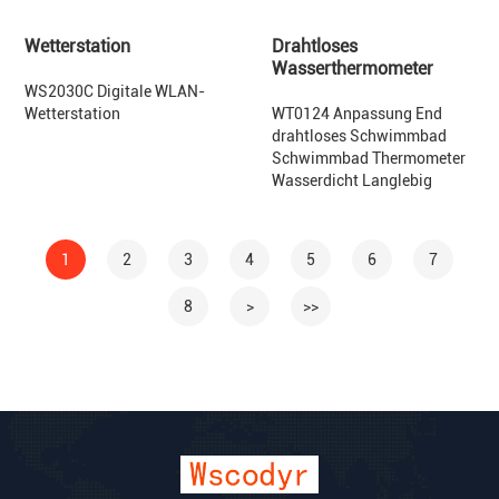
Wetterstation
Drahtloses
Wasserthermometer
WS2030C Digitale WLAN-
Wetterstation
WT0124 Anpassung End
drahtloses Schwimmbad
Schwimmbad Thermometer
Wasserdicht Langlebig
1
2
3
4
5
6
7
8
>
>>