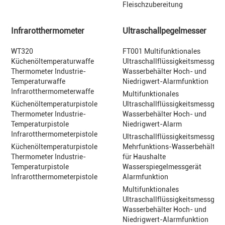
Fleischzubereitung
Infrarotthermometer
Ultraschallpegelmesser
WT320
FT001 Multifunktionales
Küchenöltemperaturwaffe
Ultraschallflüssigkeitsmessgerä
Thermometer Industrie-
Wasserbehälter Hoch- und
Temperaturwaffe
Niedrigwert-Alarmfunktion
Infrarotthermometerwaffe
Multifunktionales
Küchenöltemperaturpistole
Ultraschallflüssigkeitsmessgerä
Thermometer Industrie-
Wasserbehälter Hoch- und
Temperaturpistole
Niedrigwert-Alarm
Infrarotthermometerpistole
Ultraschallflüssigkeitsmessgerä
Küchenöltemperaturpistole
Mehrfunktions-Wasserbehälter
Thermometer Industrie-
für Haushalte
Temperaturpistole
Wasserspiegelmessgerät
Infrarotthermometerpistole
Alarmfunktion
Multifunktionales
Ultraschallflüssigkeitsmessgerä
Wasserbehälter Hoch- und
Niedrigwert-Alarmfunktion