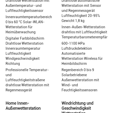
Drahtlose Wetterstation mit
Drahtlose automatische
Außentemperatur- und
Wetterstation mit Sensor
Luftfeuchtigkeitssensor
und Regenmessgerät
Luftfeuchtigkeit 20-95%
Innenraumtemperaturbereich
Gewicht 1,8 kg
0 bis 60 °C Solar-WLAN-
Wetterstation für
Innen-Außen-Wetterstation
Heimüberwachung
drahtlos mit Luftfeuchtigkeit-
Temperaturbarometerempfänge
Digitaler Farbbildschirm
Drahtlose Wetterstation
600-1100 HPa
Innenraumtemperatur
Luftdruckdetektion
Luftfeuchtigkeit
Automatisierte
Windgeschwindigkeit
Wetterstation Wireless für
Richtung
Heimbildschirm
Professionelle Temperatur-
Regenbereich 0 bis 9
und
Solarbetriebene
Luftfeuchtigkeitstraßene
Außenwetterstation mit
drahtlose Wetterstation mit
Wind- und
Regenmessgerät
Feuchtigkeitssensoren
Home Innen-
Windrichtung und
Außenwetterstation
Geschwindigkeit