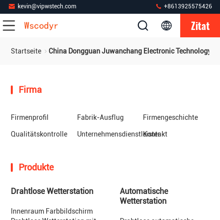
kevin@vipwstech.com
+8613925575426
Zitat
Startseite
China Dongguan Juwanchang Electronic Technology Co.
Firma
Firmenprofil
Fabrik-Ausflug
Firmengeschichte
Qualitätskontrolle
Unternehmensdienstleister
Kontakt
Produkte
Drahtlose Wetterstation
Automatische
Wetterstation
Innenraum Farbbildschirm