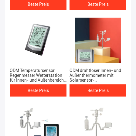
185*123*23mm
Niederschlagsprognosen
Beste Preis
Beste Preis
ODM Temperatursensor
ODM drahtloser Innen- und
Regenmesser Wetterstation
Außenthermometer mit
für Innen- und Außenbereich
Solarsensor-
-40 bis 60 ° C
Temperaturgenauigkeit
±1,0°C
Beste Preis
Beste Preis