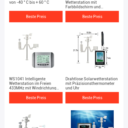
von -40 ° C bis + 60 ° C
Wetterstation mit
Farbbildschirm und
Windrichtungsanzeige
Beste Preis
Beste Preis
WS1041 Intelligente
Drahtlose Solarwetterstation
Wetterstation im Freien
mit Präzisionsthermometer
433MHz mit Windrichtung
und Uhr
und
Geschwindigkeitsthermometer
Beste Preis
Beste Preis