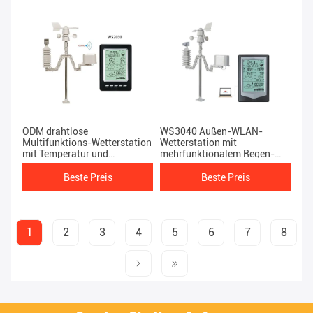
ODM drahtlose
WS3040 Außen-WLAN-
Multifunktions-Wetterstation
Wetterstation mit
mit Temperatur und
mehrfunktionalem Regen-
Luftfeuchtigkeit
und Feuchtigkeitsmessgerät
Beste Preis
Beste Preis
1
2
3
4
5
6
7
8