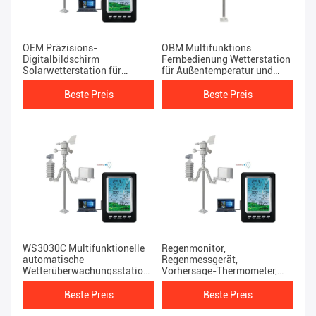
OEM Präzisions-
OBM Multifunktions
Digitalbildschirm
Fernbedienung Wetterstation
Solarwetterstation für
für Außentemperatur und
genaue Luftfeuchtigkeit und
Luftfeuchtigkeit
Temperatur
Beste Preis
Beste Preis
WS3030C Multifunktionelle
Regenmonitor,
automatische
Regenmessgerät,
Wetterüberwachungsstation
Vorhersage-Thermometer,
mit Windgeschwindigkeit von
professioneller Wifi-
0-50 m/h
Datenlogger im Freien
Beste Preis
Beste Preis