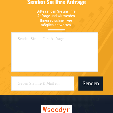
Senden Sie Ihre Anfrage
Bitte senden Sie uns Ihre 
Anfrage und wir werden 
Ihnen so schnell wie 
möglich antworten.
Senden