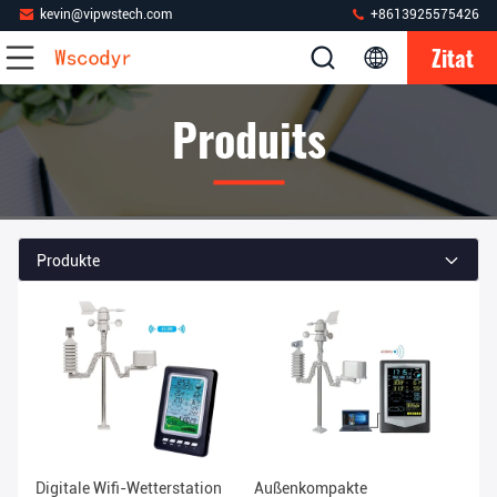
kevin@vipwstech.com
+8613925575426
Zitat
Produits
Produkte
Digitale Wifi-Wetterstation
Außenkompakte