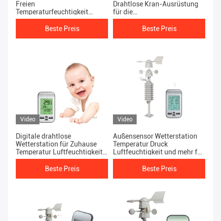
Freien
Drahtlose Kran-Ausrüstung
Temperaturfeuchtigkeit
für die
Windrichtung und
Geschwindigkeitsprüfung der
Geschwindigkeitssensor
Windrichtung im
Beste Preis
Beste Preis
Außenbereich
Video
Video
Digitale drahtlose
Außensensor Wetterstation
Wetterstation für Zuhause
Temperatur Druck
Temperatur Luftfeuchtigkeit
Luftfeuchtigkeit und mehr für
Windgeschwindigkeit und
Profis
Richtung
Beste Preis
Beste Preis