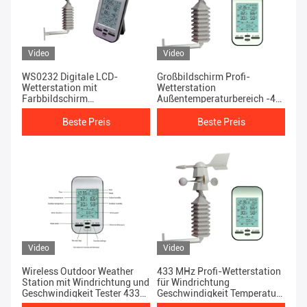
Video
Video
WS0232 Digitale LCD-
Großbildschirm Profi-
Wetterstation mit
Wetterstation
Farbbildschirm
Außentemperaturbereich -40
Feuchtebereich 20% bis 90%
bis 60 ° C
Fernsichtdaten
Beste Preis
Beste Preis
Video
Video
Wireless Outdoor Weather
433 MHz Profi-Wetterstation
Station mit Windrichtung und
für Windrichtung
Geschwindigkeit Tester 433
Geschwindigkeit Temperatur
Frequenz
und Luftfeuchtigkeit