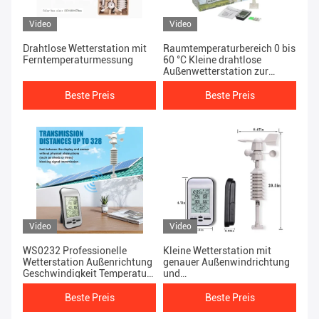
Video
Video
Drahtlose Wetterstation mit
Raumtemperaturbereich 0 bis
Ferntemperaturmessung
60 °C Kleine drahtlose
Außenwetterstation zur
Überwachung
Beste Preis
Beste Preis
Video
Video
WS0232 Professionelle
Kleine Wetterstation mit
Wetterstation Außenrichtung
genauer Außenwindrichtung
Geschwindigkeit Temperatur
und
Luftfeuchtigkeit
Geschwindigkeitsmessung
Beste Preis
Beste Preis