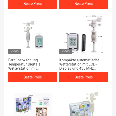
Beste Preis
Beste Preis
Video
Video
Fernüberwachung
Kompakte automatische
Temperatur Digitale
Wetterstation mit LCD-
Wetterstation mit
Display und 433 MHz
Windgeschwindigkeitsrichtungssensor
Übertragungsfrequenz
und Anemometer
Beste Preis
Beste Preis