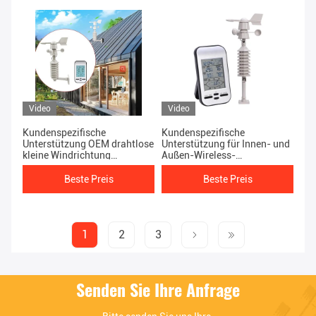
Video
Video
Kundenspezifische
Kundenspezifische
Unterstützung OEM drahtlose
Unterstützung für Innen- und
kleine Windrichtung
Außen-Wireless-
Anemometer Temperatur und
Wetterstationen
Luftfeuchtigkeit Meter
Beste Preis
Beste Preis
1
2
3
Senden Sie Ihre Anfrage