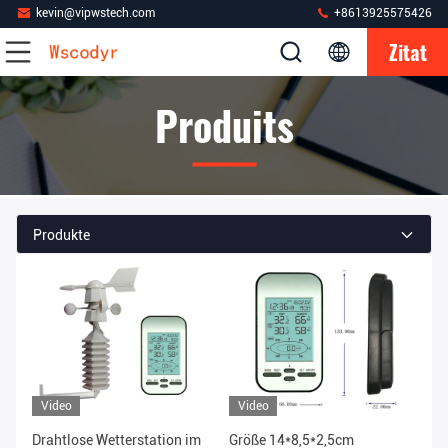
kevin@vipwstech.com
+8613925575426
Zitat
Produits
Produkte
Video
Video
Drahtlose Wetterstation im
Größe 14*8,5*2,5cm