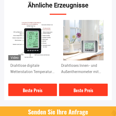
Ähnliche Erzeugnisse
Video
Vi
Drahtlose digitale
Drahtloses Innen- und
Ve
Wetterstation Temperatur
Außenthermometer mit
Tr
Luftfeuchtigkeit Wind
Solarsensor-
mi
Niederschlag Luftdruck
Temperaturgenauigkeit
Gr
Beste Preis
Beste Preis
±1,0°C
Senden Sie Ihre Anfrage