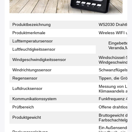
Produktbezeichnung
WS2030 Drahtlose
Produktmerkmale
Wireless WIFI un
Lufttemperatursensor
Eingebettet
Veranda,Mess
Luftfeuchtigkeitssensor
Windschüssel-Sti
Windgeschwindigkeitssensor
Windgeschwindigk
Windrichtungssensor
Schwanzflügelsti
Regensensor
Tippen, die Größ
Messung von Luft
Luftdrucksensor
Klimawandels am 
Kommunikationssystem
Funkfrequenz 43
Prüfbereich
Offene drahtlose 
Bruttogewicht de
Produktgewicht
Farbschachtelgew
Ein Außensender,
Packungsanleitung