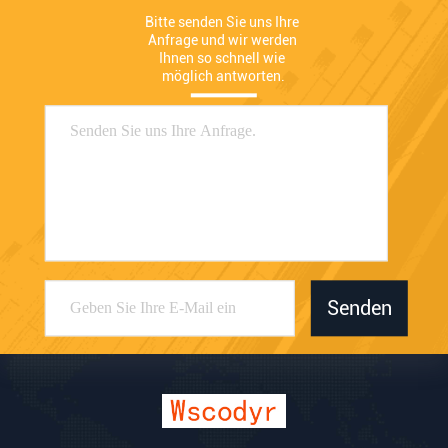
Bitte senden Sie uns Ihre 
Anfrage und wir werden 
Ihnen so schnell wie 
möglich antworten.
Senden