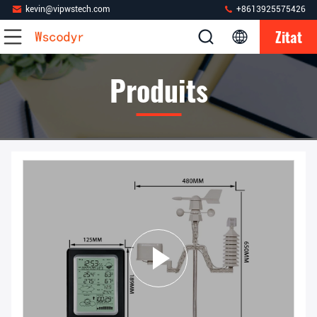
kevin@vipwstech.com
+8613925575426
Zitat
Produits