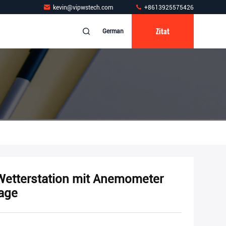
kevin@vipwstech.com
+8613925575426
Zitat
German
Wetterstation mit Anemometer
age