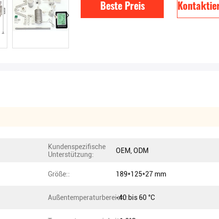
Beste Preis
Kontaktier
Kundenspezifische
OEM, ODM
Unterstützung:
Größe::
189*125*27 mm
Außentemperaturbereich::
-40 bis 60 °C