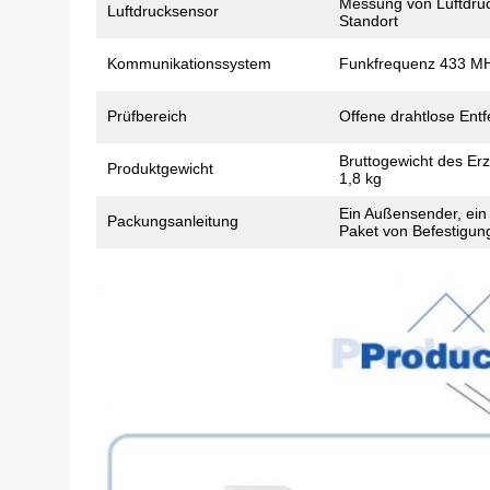
Messung von Luftdru
Luftdrucksensor
Standort
Kommunikationssystem
Funkfrequenz 433 M
Prüfbereich
Offene drahtlose Entf
Bruttogewicht des Er
Produktgewicht
1,8 kg
Ein Außensender, ein
Packungsanleitung
Paket von Befestigu