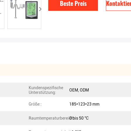
Beste Preis
Kontaktier
Kundenspezifische
OEM, ODM
Unterstützung:
Größe::
185*123*23 mm
Raumtemperaturbereich::
0 bis 50 °C