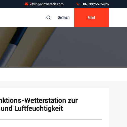
kevin@vipwstech.com
+8613925575426
Zitat
German
nktions-Wetterstation zur
nd Luftfeuchtigkeit