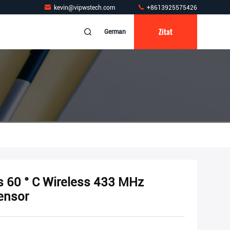
kevin@vipwstech.com
+8613925575426
Zitat
German
s 60 ° C Wireless 433 MHz
ensor