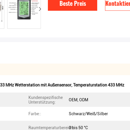
Beste Preis
Kontaktier
33 MHz Wetterstation mit Außensensor
,
Temperaturstation 433 MHz
Kundenspezifische
OEM, ODM
Unterstützung:
Farbe::
Schwarz/Weiß/Silber
Raumtemperaturbereich::
0 bis 50 °C