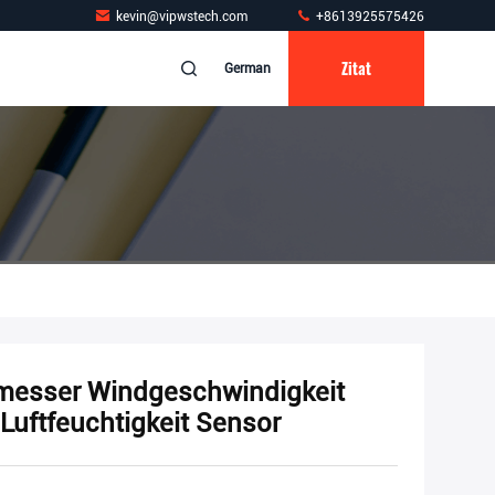
kevin@vipwstech.com
+8613925575426
Zitat
German
nmesser Windgeschwindigkeit
Luftfeuchtigkeit Sensor