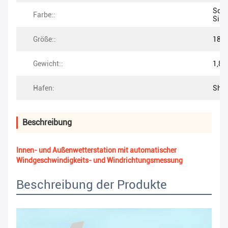
Schw
Farbe::
Silb
Größe::
18.5
Gewicht::
1,8 
Hafen:
She
Beschreibung
Innen- und Außenwetterstation mit automatischer
Windgeschwindigkeits- und Windrichtungsmessung
Beschreibung der Produkte