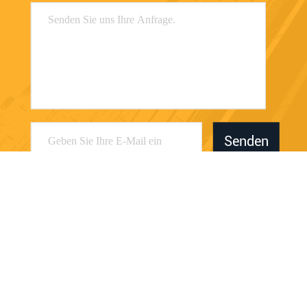
Senden
Dongguan Juwanchang Electronic Technology
Co., Ltd.
kevin@vipwstech.com
+8613925575426