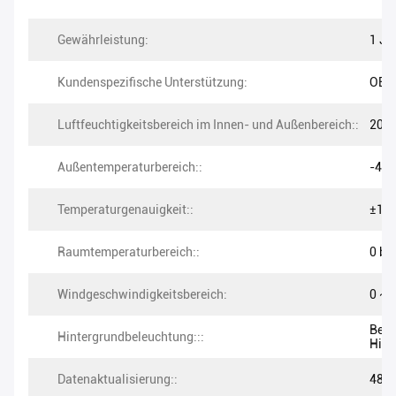
Gewährleistung:
1 Ja
Kundenspezifische Unterstützung:
OEM
Luftfeuchtigkeitsbereich im Innen- und Außenbereich::
20% 
Außentemperaturbereich::
-40 
Temperaturgenauigkeit::
±1,0
Raumtemperaturbereich::
0 bis
Windgeschwindigkeitsbereich:
0 ~ 
Berü
Hintergrundbeleuchtung:::
Hint
Datenaktualisierung::
48er