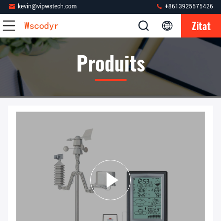
kevin@vipwstech.com
+8613925575426
Zitat
Produits