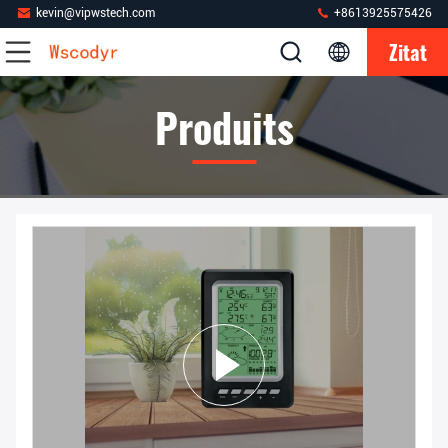
kevin@vipwstech.com
+8613925575426
Zitat
Produits