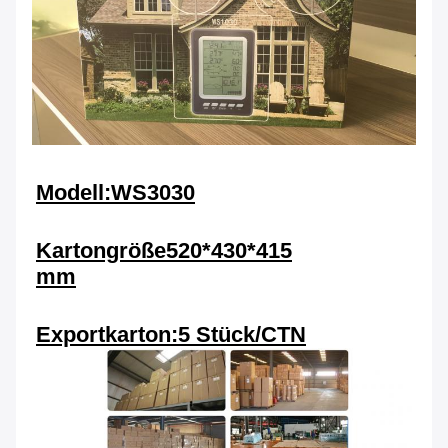
Modell:WS3030
Kartongröße
520*430*415
mm
Exportkarton:
5 Stück/CTN