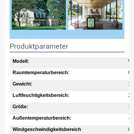
Produktparameter
Modell:
W
Raumtemperaturbereich:
0 
Gewicht:
10
Luftfeuchtigkeitsbereich:
20
Größe:
18
Außentemperaturbereich:
-4
Windgeschwindigkeitsbereich
0 