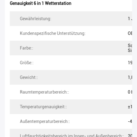
Genauigkeit 6 in 1 Wetterstation
Gewährleistung:
1 Ja
Kundenspezifische Unterstützung:
OEM
Schw
Farbe::
Silb
Größe::
19*1
Gewicht::
1,8 
Raumtemperaturbereich::
0 bis
Temperaturgenauigkeit::
±1,0
Außentemperaturbereich::
-40 
Luftfeuchtigkeitsbereich im Innen- und Außenbereich::
20% 