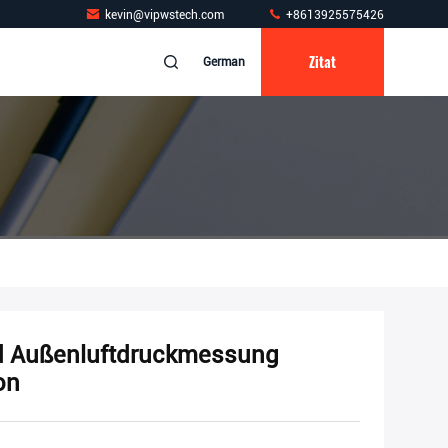
kevin@vipwstech.com
+8613925575426
Zitat
German
nd Außenluftdruckmessung
on