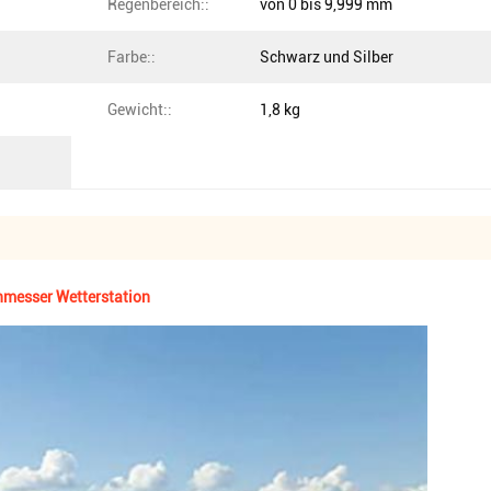
Regenbereich::
von 0 bis 9,999 mm
Farbe::
Schwarz und Silber
Gewicht::
1,8 kg
nmesser Wetterstation