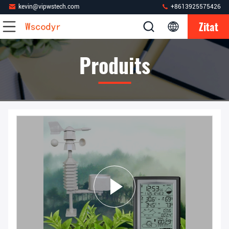
kevin@vipwstech.com
+8613925575426
Zitat
Produits