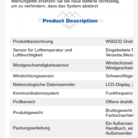
WarnungBitte ersetzen Sie die neue Batterie rechtzeitig, 
um zu verhindern, dass das System abstürzt.
Produktbezeichnung
WS0232 Drahtlo
Sensor für Lufttemperatur und
Eingebettete Re
Luftfeuchtigkeit
Veranda,Messung 
Windschüssel-St
Windgeschwindigkeitssensor
Windgeschwindig
Windrichtungssensor
Schwanzflügelst
Meteorologische Datensammler
LCD-Display, Ze
Kommunikationssystem
Funkfrequenz 4
Prüfbereich
Offene drahtlose
Bruttogewicht d
Produktgewicht
Farbschachtelge
Ein Außensender
Packungsanleitung
Handbuch, ein P
Außensender