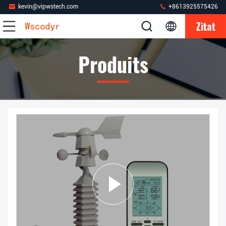
kevin@vipwstech.com
+8613925575426
Zitat
Produits