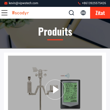
kevin@vipwstech.com
+8613925575426
Zitat
Produits