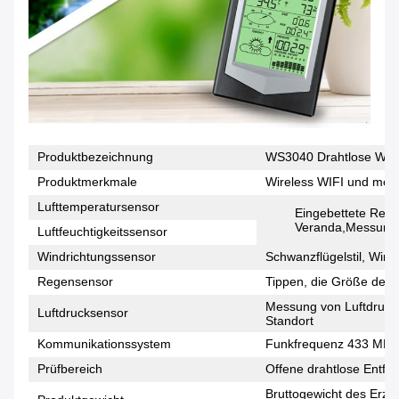
Produktbezeichnung
WS3040 Drahtlose Wette
Produktmerkmale
Wireless WIFI und mobi
Lufttemperatursensor
Eingebettete Rege
Veranda,Messung d
Luftfeuchtigkeitssensor
Windrichtungssensor
Schwanzflügelstil, Win
Regensensor
Tippen, die Größe des
Messung von Luftdruck
Luftdrucksensor
Standort
Kommunikationssystem
Funkfrequenz 433 MHz
Prüfbereich
Offene drahtlose Entfe
Bruttogewicht des Erze