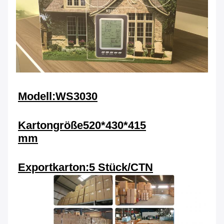
Modell:WS3030
Kartongröße
520*430*415
mm
Exportkarton:
5 Stück/CTN