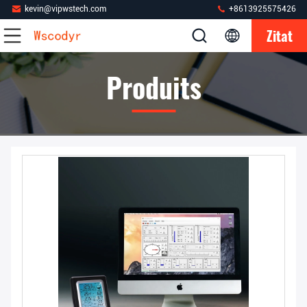
kevin@vipwstech.com
+8613925575426
Zitat
Produits