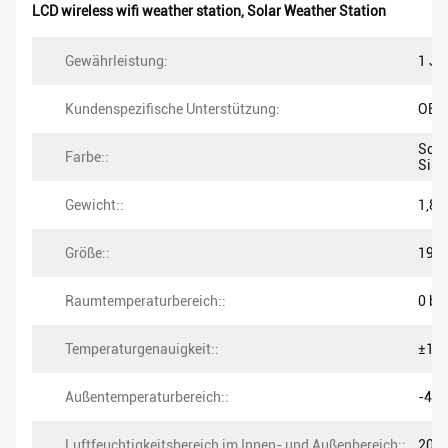
LCD wireless wifi weather station
,
Solar Weather Station
Gewährleistung:
1 Ja
Kundenspezifische Unterstützung:
OEM
Schw
Farbe::
Silb
Gewicht::
1,8 
Größe::
19*1
Raumtemperaturbereich::
0 bis
Temperaturgenauigkeit::
±1,0
Außentemperaturbereich::
-40 
Luftfeuchtigkeitsbereich im Innen- und Außenbereich::
20% 