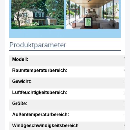
Produktparameter
Modell:
W
Raumtemperaturbereich:
0 
Gewicht:
10
Luftfeuchtigkeitsbereich:
20
Größe:
18
Außentemperaturbereich:
-4
Windgeschwindigkeitsbereich
0 