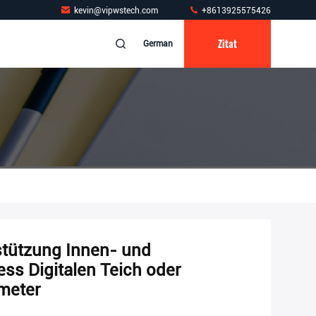
kevin@vipwstech.com
+8613925575426
Zitat
German
stützung Innen- und
ss Digitalen Teich oder
meter