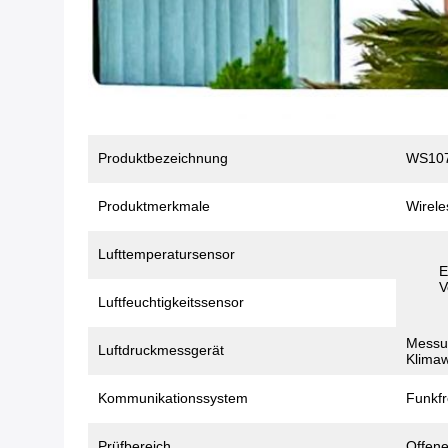
Produktbezeichnung
WS1070
Produktmerkmale
Wirele
Lufttemperatursensor
E
V
Luftfeuchtigkeitssensor
Messun
Luftdruckmessgerät
Klima
Kommunikationssystem
Funkf
Prüfbereich
Offene