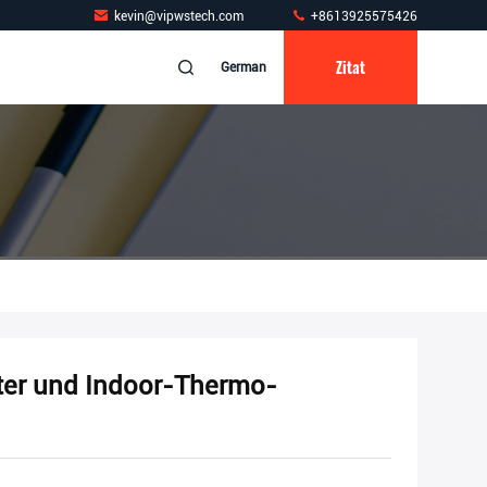
kevin@vipwstech.com
+8613925575426
Zitat
German
ter und Indoor-Thermo-