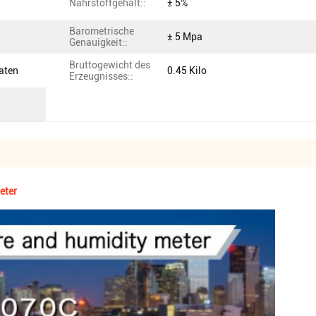
Nährstoffgehalt::
± 5%
Barometrische
± 5 Mpa
Genauigkeit::
Bruttogewicht des
aten
0.45 Kilo
Erzeugnisses::
eter