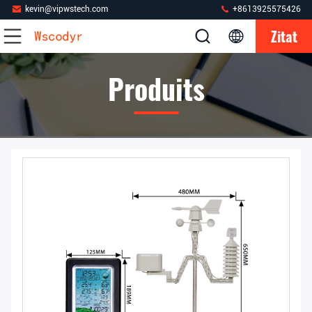
kevin@vipwstech.com
+8613925575426
Zitat
Produits