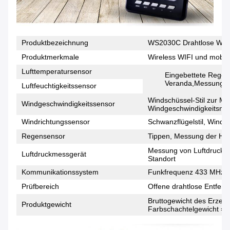
Produktbezeichnung
WS2030C Drahtlose Wette
Produktmerkmale
Wireless WIFI und mobil
Lufttemperatursensor
Eingebettete Regen
Veranda,Messung der
Luftfeuchtigkeitssensor
Windschüssel-Stil zur M
Windgeschwindigkeitssensor
Windgeschwindigkeitsni
Windrichtungssensor
Schwanzflügelstil, Wind
Regensensor
Tippen, Messung der Hö
Messung von Luftdruckd
Luftdruckmessgerät
Standort
Kommunikationssystem
Funkfrequenz 433 MHz
Prüfbereich
Offene drahtlose Entfern
Bruttogewicht des Erzeug
Produktgewicht
Farbschachtelgewicht = 1