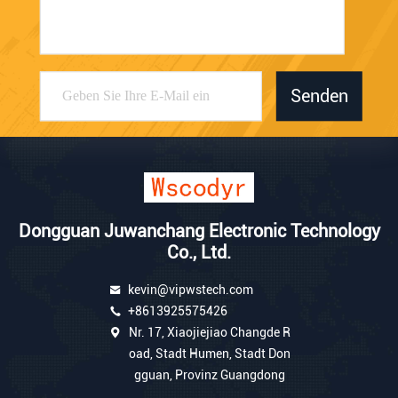
Senden
Dongguan Juwanchang Electronic Technology
Co., Ltd.
kevin@vipwstech.com
+8613925575426
Nr. 17, Xiaojiejiao Changde R
oad, Stadt Humen, Stadt Don
gguan, Provinz Guangdong