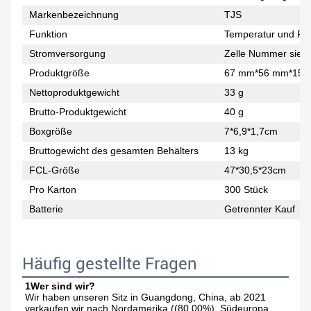
Markenbezeichnung
TJS
Funktion
Temperatur und Feu
Stromversorgung
Zelle Nummer sieb
Produktgröße
67 mm*56 mm*15
Nettoproduktgewicht
33 g
Brutto-Produktgewicht
40 g
Boxgröße
7*6,9*1,7cm
Bruttogewicht des gesamten Behälters
13 kg
FCL-Größe
47*30,5*23cm
Pro Karton
300 Stück
Batterie
Getrennter Kauf
Häufig gestellte Fragen
1Wer sind wir?
Wir haben unseren Sitz in Guangdong, China, ab 2021 
verkaufen wir nach Nordamerika ((80.00%), Südeuropa 