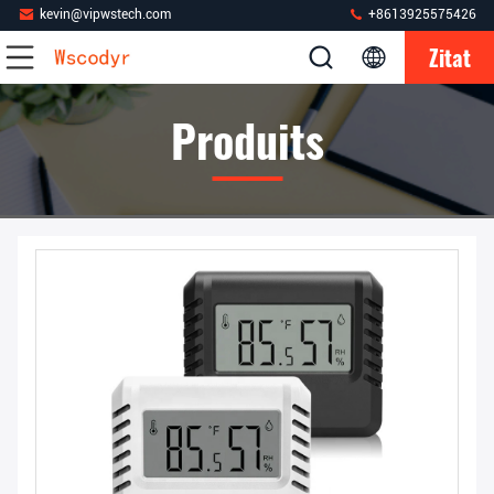
kevin@vipwstech.com
+8613925575426
Zitat
Produits