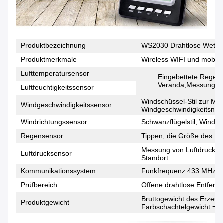
Produktbezeichnung
WS2030 Drahtlose Wetters
Produktmerkmale
Wireless WIFI und mobile
Lufttemperatursensor
Eingebettete Regen-
Veranda,Messung der
Luftfeuchtigkeitssensor
Windschüssel-Stil zur M
Windgeschwindigkeitssensor
Windgeschwindigkeitsniv
Windrichtungssensor
Schwanzflügelstil, Windr
Regensensor
Tippen, die Größe des N
Messung von Luftdruckda
Luftdrucksensor
Standort
Kommunikationssystem
Funkfrequenz 433 MHz
Prüfbereich
Offene drahtlose Entfernu
Bruttogewicht des Erzeug
Produktgewicht
Farbschachtelgewicht = 1