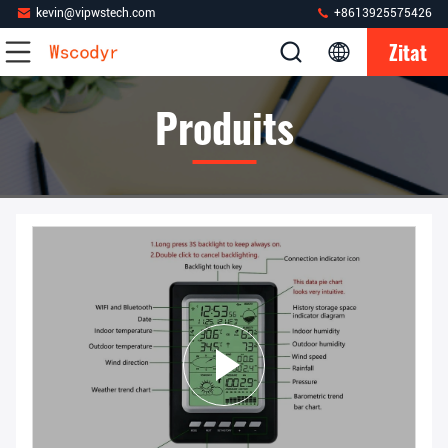
kevin@vipwstech.com
+8613925575426
Zitat
Produits