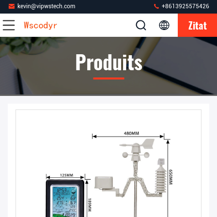
kevin@vipwstech.com
+8613925575426
Zitat
Produits