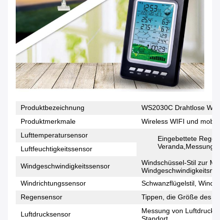
Produktbezeichnung
WS2030C Drahtlose Wette
Produktmerkmale
Wireless WIFI und mobil
Lufttemperatursensor
Eingebettete Regen
Veranda,Messung der
Luftfeuchtigkeitssensor
Windschüssel-Stil zur M
Windgeschwindigkeitssensor
Windgeschwindigkeitsni
Windrichtungssensor
Schwanzflügelstil, Wind
Regensensor
Tippen, die Größe des N
Messung von Luftdruckd
Luftdrucksensor
Standort