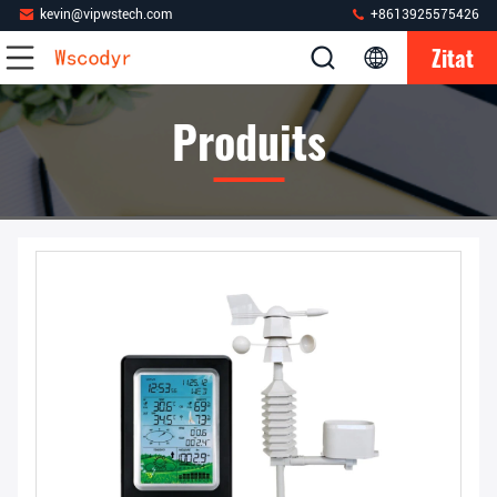
kevin@vipwstech.com
+8613925575426
Zitat
Produits