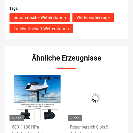
Tags:
automatische Wetterstation
Wettervorhersage
Landwirtschaft Wetterstation
Ähnliche Erzeugnisse
Video
Video
00 HPa
Regenbereich 0 bis 9
1.8KG drahtlose 