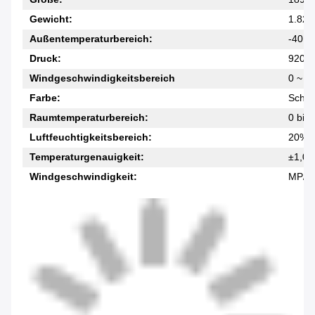
Gewicht:
1.82 K
Außentemperaturbereich:
-40 b
Druck:
920 ~
Windgeschwindigkeitsbereich
0 ~ 5
Farbe:
Schwa
Raumtemperaturbereich:
0 bis
Luftfeuchtigkeitsbereich:
20% b
Temperaturgenauigkeit:
±1,0°
Windgeschwindigkeit:
MP/h,