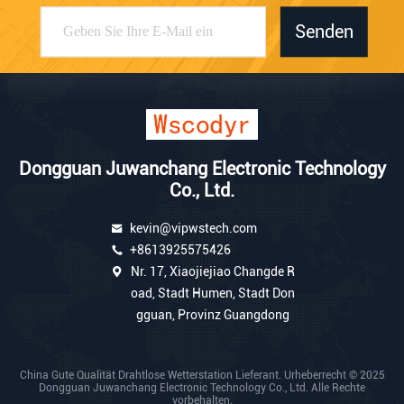
Senden
Dongguan Juwanchang Electronic Technology
Co., Ltd.
kevin@vipwstech.com
+8613925575426
Nr. 17, Xiaojiejiao Changde R
oad, Stadt Humen, Stadt Don
gguan, Provinz Guangdong
China Gute Qualität Drahtlose Wetterstation Lieferant. Urheberrecht © 2025
Dongguan Juwanchang Electronic Technology Co., Ltd. Alle Rechte
vorbehalten.