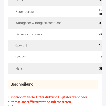
Druck::
920 
von 
Regenbereich::
mm
Windgeschwindigkeitsbereich:
0 ~ 
Daten aktualisieren::
48er
Gewicht::
1.82
Größe::
18.9
Hafen:
She
Beschreibung
Kundenspezifische Unterstützung Digitaler drahtloser
automatischer Wetterstation mit mehreren