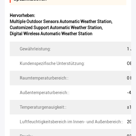
Hervorheben:
Multiple Outdoor Sensors Automatic Weather Station
,
Customized Support Automatic Weather Station
,
Digital Wireless Automatic Weather Station
Gewährleistung:
1 Ja
Kundenspezifische Unterstützung:
OEM
Raumtemperaturbereich::
0 bis
Außentemperaturbereich::
-40 
Temperaturgenauigkeit::
±1,0
Luftfeuchtigkeitsbereich im Innen- und Außenbereich::
20% 