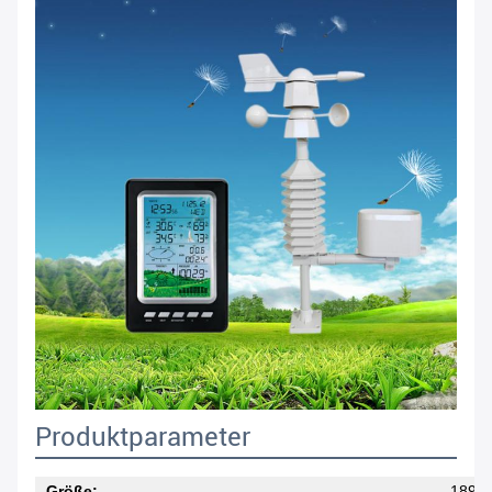
Produktparameter
Größe:
189*