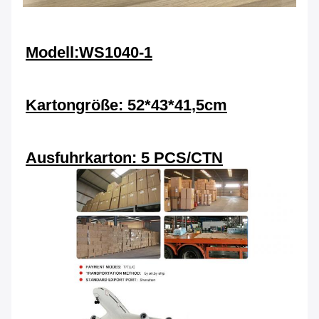
Modell:WS1040-1
Kartongröße: 52*43*41,5cm
Ausfuhrkarton: 5 PCS/CTN