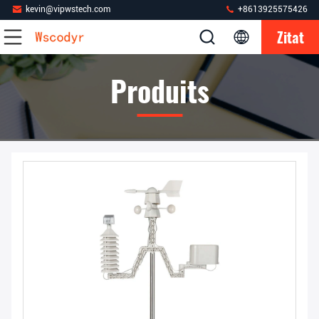
kevin@vipwstech.com
+8613925575426
Zitat
Produits