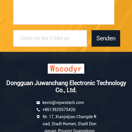
Senden
Dongguan Juwanchang Electronic Technology
Co., Ltd.
kevin@vipwstech.com
+8613925575426
Nr. 17, Xiaojiejiao Changde R
oad, Stadt Humen, Stadt Don
gguan, Provinz Guangdong