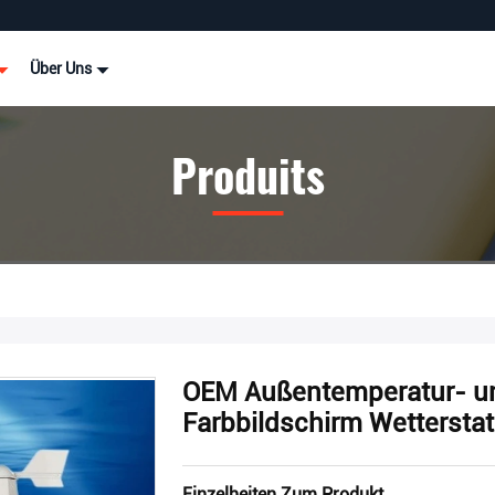
Über Uns
Produits
OEM Außentemperatur- un
Farbbildschirm Wettersta
Einzelheiten Zum Produkt