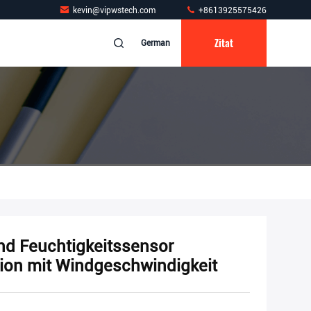
kevin@vipwstech.com
+8613925575426
Zitat
German
d Feuchtigkeitssensor
tion mit Windgeschwindigkeit