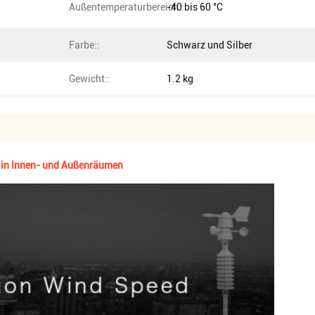
Außentemperaturbereich::
-40 bis 60 °C
Farbe::
Schwarz und Silber
Gewicht::
1.2 kg
y in Innen- und Außenräumen