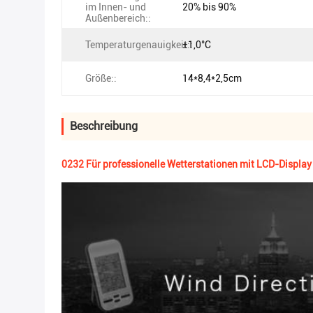
im Innen- und
20% bis 90%
Außenbereich::
Temperaturgenauigkeit::
±1,0°C
Größe::
14*8,4*2,5cm
Beschreibung
0232 Für professionelle Wetterstationen mit LCD-Displa