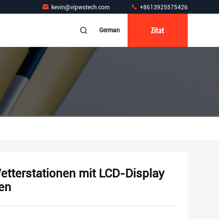
kevin@vipwstech.com
+8613925575426
Zitat
German
etterstationen mit LCD-Display
en