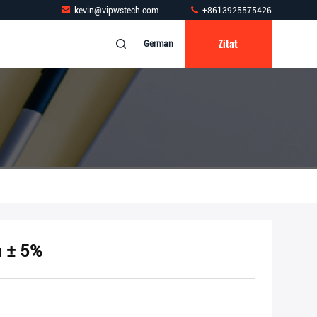
kevin@vipwstech.com
+8613925575426
Zitat
German
n ± 5%