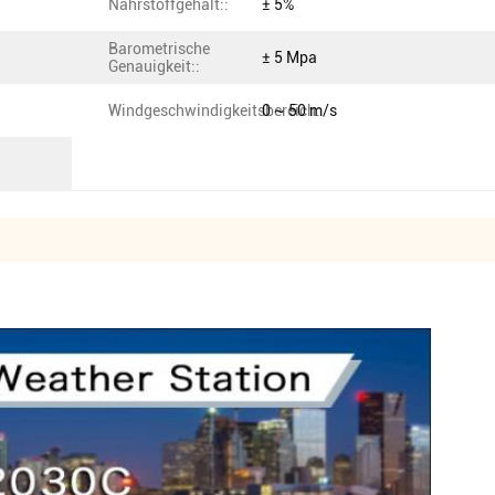
Nährstoffgehalt::
± 5%
Barometrische
± 5 Mpa
Genauigkeit::
Windgeschwindigkeitsbereich:
0 ~ 50 m/s