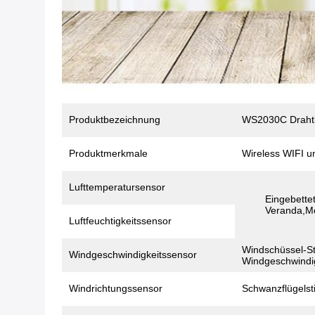
Produktbezeichnung
WS2030C Drahtlo
Produktmerkmale
Wireless WIFI u
Lufttemperatursensor
Eingebette
Veranda,Me
Luftfeuchtigkeitssensor
Windschüssel-St
Windgeschwindigkeitssensor
Windgeschwindi
Windrichtungssensor
Schwanzflügelst