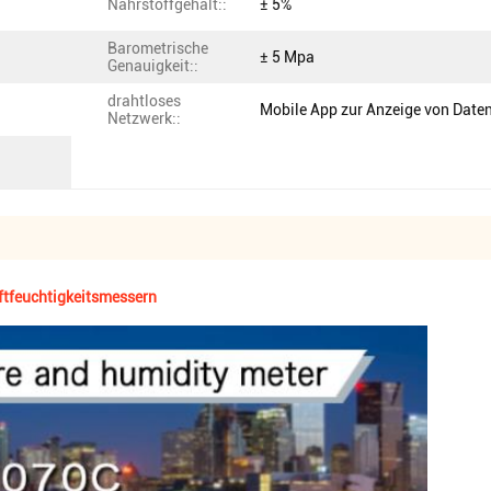
Nährstoffgehalt::
± 5%
Barometrische
± 5 Mpa
Genauigkeit::
drahtloses
Mobile App zur Anzeige von Date
Netzwerk::
ftfeuchtigkeitsmessern