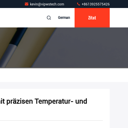
kevin@vipwstech.com
+8613925575426
Zitat
German
it präzisen Temperatur- und