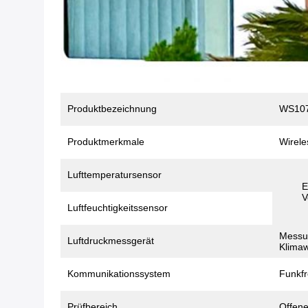
Produktbezeichnung
WS1070
Produktmerkmale
Wirele
Lufttemperatursensor
E
V
Luftfeuchtigkeitssensor
Messun
Luftdruckmessgerät
Klima
Kommunikationssystem
Funkf
Prüfbereich
Offene