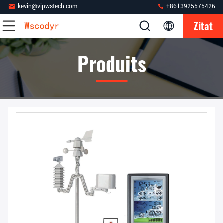
kevin@vipwstech.com
+8613925575426
Zitat
Produits