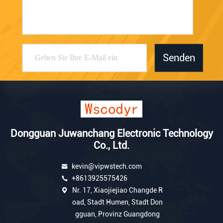
Senden
Dongguan Juwanchang Electronic Technology
Co., Ltd.
kevin@vipwstech.com
+8613925575426
Nr. 17, Xiaojiejiao Changde R
oad, Stadt Humen, Stadt Don
gguan, Provinz Guangdong