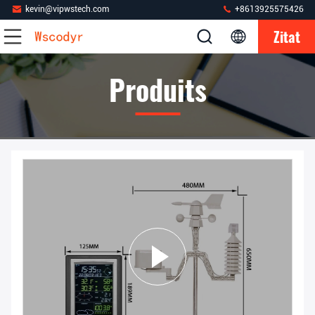
kevin@vipwstech.com
+8613925575426
Zitat
Produits