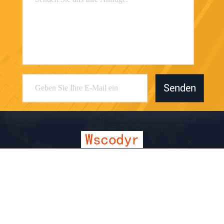
Senden
Dongguan Juwanchang Electronic Technology
Co., Ltd.
kevin@vipwstech.com
+8613925575426
Nr. 17, Xiaojiejiao Changde R