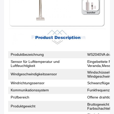
Produktbezeichnung
WS2040VA draht
Sensor für Lufttemperatur und
Eingebettete Re
Luftfeuchtigkeit
Veranda,Messung 
Windschüssel-St
Windgeschwindigkeitssensor
Windgeschwindig
Windrichtungssensor
Schwanzflügelst
Kommunikationssystem
Funkfrequenz 4
Prüfbereich
Offene drahtlose
Bruttogewicht d
Produktgewicht
Farbschachtelge