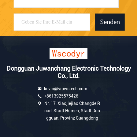
Senden
Dongguan Juwanchang Electronic Technology
Co., Ltd.
kevin@vipwstech.com
+8613925575426
Nr. 17, Xiaojiejiao Changde R
oad, Stadt Humen, Stadt Don
gguan, Provinz Guangdong