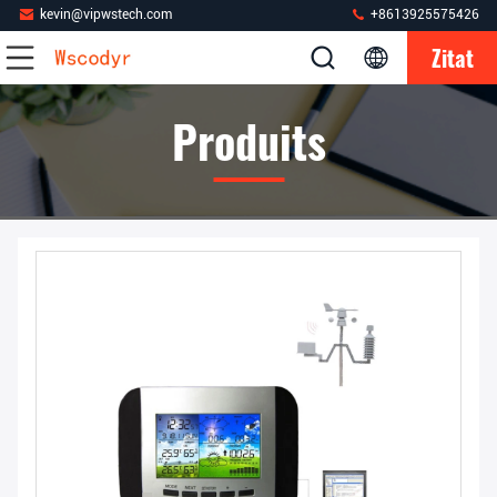
kevin@vipwstech.com
+8613925575426
Zitat
Produits