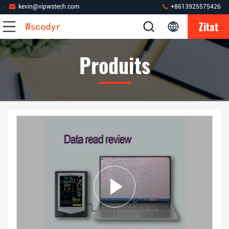
kevin@vipwstech.com
+8613925575426
Zitat
Produits