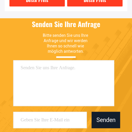
Richtung
Senden Sie Ihre Anfrage
Bitte senden Sie uns Ihre 
Anfrage und wir werden 
Ihnen so schnell wie 
möglich antworten.
Senden