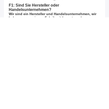
F1: Sind Sie Hersteller oder 
Handelsunternehmen?
Wir sind ein Hersteller und Handelsunternehmen, wir 
haben unsere eigene Fabrik mit Import- und 
Exportrechten.
Q2, wie sind Ihre Zahlungsbedingungen?
A: T/T 30% als Anzahlung und 70% vor Lieferung.
Q3, wie sind die Lieferbedingungen?
A: FOB Shenzhen.
Q4, was ist mit deiner Lieferzeit?
A: Im Allgemeinen wird die Lieferung 35 Tage nach
Bestellbestätigung durch beide Parteien erfolgen.
Q5: Was ist Ihre Musterpolitik?
A:Wir können die Probe liefern, wenn wir fertiges Produkt
haben, aber die Kunden müssen die Probe Kosten und
Kurierkosten zahlen ((5-7 Werktage für die Lieferung).
F6: Testen Sie alle Ihre Waren vor der Lieferung?
A: Ja, wir haben 100% Test vor der Lieferung.
F7: Wie machen Sie unser Geschäft langfristig und
gute Beziehung?