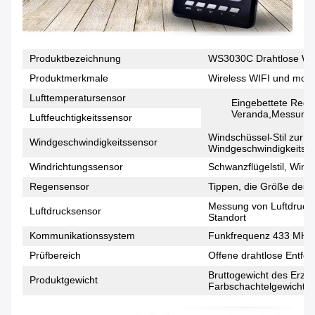
Produktbezeichnung
WS3030C Drahtlose Wett
Produktmerkmale
Wireless WIFI und mobi
Lufttemperatursensor
Eingebettete Rege
Veranda,Messung de
Luftfeuchtigkeitssensor
Windschüssel-Stil zur 
Windgeschwindigkeitssensor
Windgeschwindigkeitsn
Windrichtungssensor
Schwanzflügelstil, Win
Regensensor
Tippen, die Größe des 
Messung von Luftdruck
Luftdrucksensor
Standort
Kommunikationssystem
Funkfrequenz 433 MHz
Prüfbereich
Offene drahtlose Entfer
Bruttogewicht des Erze
Produktgewicht
Farbschachtelgewicht =