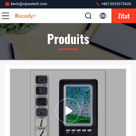
kevin@vipwstech.com
+8613925575426
Zitat
Produits