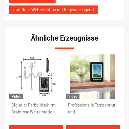
drahtlose Wetterstation mit Regenmessgerät
Ähnliche Erzeugnisse
Video
Vi
Professionelle Temperatur-
Regenbereich von 0 bis 9
Dr
und
Indoor Wireless Outdoor
He
Luftfeuchtigkeitstraßene
Weather Station
Lu
drahtlose Wetterstation
Windgeschwindigkeit von 0
Wi