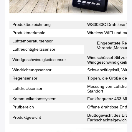
Produktbezeichnung
WS3030C Drahtlose Wett
Produktmerkmale
Wireless WIFI und mobi
Lufttemperatursensor
Eingebettete Rege
Veranda,Messung de
Luftfeuchtigkeitssensor
Windschüssel-Stil zur 
Windgeschwindigkeitssensor
Windgeschwindigkeitsn
Windrichtungssensor
Schwanzflügelstil, Win
Regensensor
Tippen, die Größe des 
Messung von Luftdruck
Luftdrucksensor
Standort
Kommunikationssystem
Funkfrequenz 433 MHz
Prüfbereich
Offene drahtlose Entfer
Bruttogewicht des Erze
Produktgewicht
Farbschachtelgewicht =