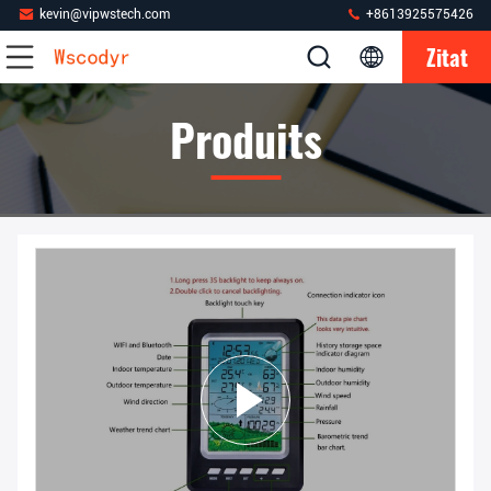
kevin@vipwstech.com
+8613925575426
Zitat
Produits