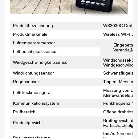
Produktbezeichnung
WS3030C Drahtlos
Produktmerkmale
Wireless WIFI un
Lufttemperatursensor
Eingebettet
Veranda,Mess
Luftfeuchtigkeitssensor
Windschüssel-Sti
Windgeschwindigkeitssensor
Windgeschwindigk
Windrichtungssensor
Schwanzflügelsti
Regensensor
Tippen, Messung 
Messung von Luft
Luftdruckmessgerät
Klimawandels am 
Kommunikationssystem
Funkfrequenz 43
Prüfbereich
Offene drahtlose 
Bruttogewicht de
Produktgewicht
Farbschachtelgew
Ein Außensender,
Packungsanleitung