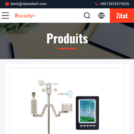
kevin@vipwstech.com
+8613925575426
Zitat
Produits