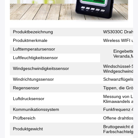
Produktbezeichnung
WS3030C Drahtlos
Produktmerkmale
Wireless WIFI un
Lufttemperatursensor
Eingebettet
Veranda,Mess
Luftfeuchtigkeitssensor
Windschüssel-Sti
Windgeschwindigkeitssensor
Windgeschwindigk
Windrichtungssensor
Schwanzflügelsti
Regensensor
Tippen, die Größ
Messung von Luft
Luftdrucksensor
Klimawandels am 
Kommunikationssystem
Funkfrequenz 43
Prüfbereich
Offene drahtlose 
Bruttogewicht de
Produktgewicht
Farbschachtelgew