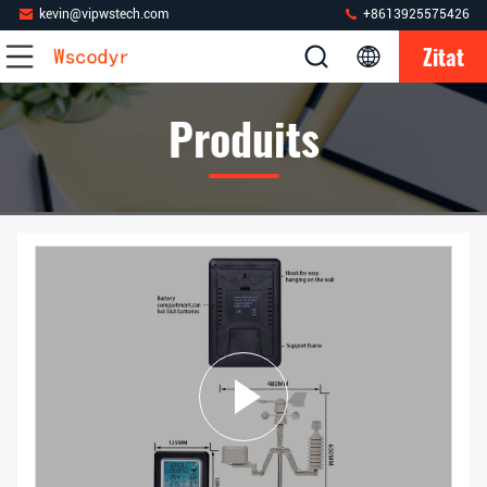
kevin@vipwstech.com
+8613925575426
Zitat
Produits