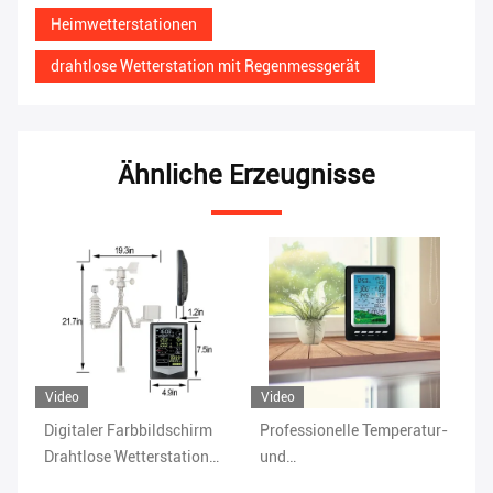
Heimwetterstationen
drahtlose Wetterstation mit Regenmessgerät
Ähnliche Erzeugnisse
Video
Vi
Professionelle Temperatur-
Regenbereich von 0 bis 9
Dr
und
Indoor Wireless Outdoor
He
Luftfeuchtigkeitstraßene
Weather Station
Lu