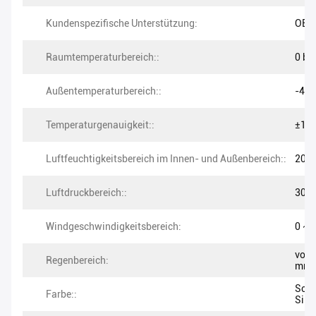
Kundenspezifische Unterstützung:
OEM
Raumtemperaturbereich::
0 bis
Außentemperaturbereich::
-40 
Temperaturgenauigkeit::
±1,0
Luftfeuchtigkeitsbereich im Innen- und Außenbereich::
20% 
Luftdruckbereich::
300 
Windgeschwindigkeitsbereich:
0 ~ 
von 
Regenbereich:
mm
Schw
Farbe::
Silb