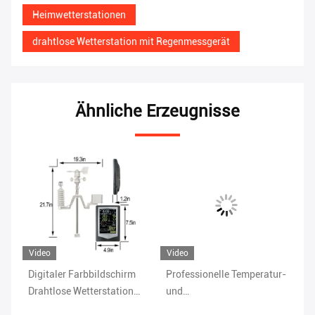
Heimwetterstationen
drahtlose Wetterstation mit Regenmessgerät
Ähnliche Erzeugnisse
Video
Video
eich
Digitaler Farbbildschirm
Professionelle Temperatur-
Re
Drahtlose Wetterstation
und
In
Innenraumtemperatur
Luftfeuchtigkeitstraßene
We