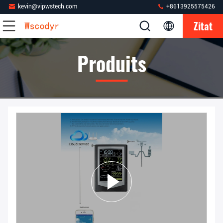
kevin@vipwstech.com
+8613925575426
Zitat
Produits