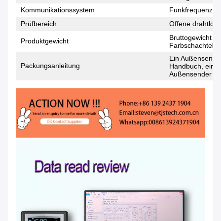
Kommunikationssystem
Funkfrequenz 4
Prüfbereich
Offene drahtlose
Bruttogewicht d
Produktgewicht
Farbschachtelge
Ein Außensender
Packungsanleitung
Handbuch, ein P
Außensender