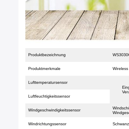
Produktbezeichnung
WS3030C 
Produktmerkmale
Wireless
Lufttemperatursensor
Ein
Ver
Luftfeuchtigkeitssensor
Windschü
Windgeschwindigkeitssensor
Windgesc
Windrichtungssensor
Schwanzf