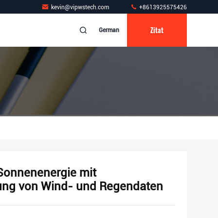
kevin@vipwstech.com
+8613925575426
Zitat
German
Sonnenenergie mit
ung von Wind- und Regendaten