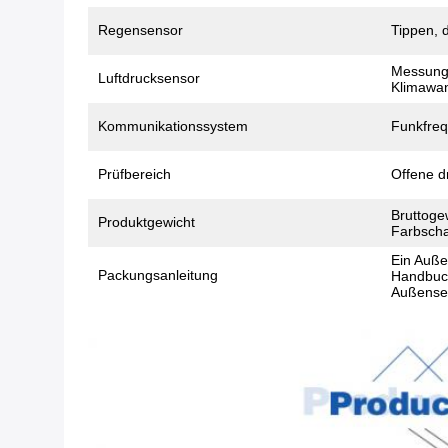
Regensensor
Tippen, 
Messung 
Luftdrucksensor
Klimawan
Kommunikationssystem
Funkfre
Prüfbereich
Offene d
Bruttoge
Produktgewicht
Farbscha
Ein Auße
Packungsanleitung
Handbuch
Außense