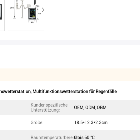
nswetterstation
,
Multifunktionswetterstation für Regenfälle
Kundenspezifische
OEM, ODM, OBM
Unterstützung:
Größe::
18.5*12.3*2.3cm
Raumtemperaturbereich::
0 bis 60 °C