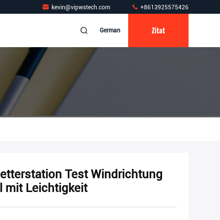
kevin@vipwstech.com
+8613925575426
Zitat
German
etterstation Test Windrichtung
 mit Leichtigkeit