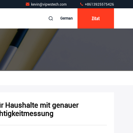
kevin@vipwstech.com
+8613925575426
Zitat
German
ür Haushalte mit genauer
chtigkeitmessung