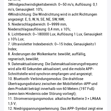
3Windgeschwindigkeitsbereich: 0~50 m/s, Auflösung: 0,1
m/s, Genauigkeit: 10%;
4Windrichtung: Die Windrichtung wird in acht Richtungen
angezeigt: E, S, W, N, SE, NE, SW, NW;
5. Niederschlagsbereich: 0~9999 mm,
Niederschlagsauflösung: 0,4 mm, ± 10%;
6. Lichtbereich: 0~180000 Lux, Auflösung 1 Lux, Genauigkeit
± 10% Lux;
7. Ultravioletter Indexbereich: 0~15 Index, Genauigkeit±1
Index;
8. Änderungen der Wolkenkarte: bewölkt, auffällig,
regnerisch, bewölkt;
9. Datenaktualisierung: Die Datenaktualisierungsfrequenz
wird alle 40 Sekunden aktualisiert, und die mobile APP-
Schnittstelle wird synchron empfangen und angezeigt;
10. Bluetooth-Verbindungsmodus: Die drahtlose
Übertragungsdistanz zwischen der Mobiltelefon-APP und
dem Produkt beträgt innerhalb von 60 Metern.(197 Fuß)
(wenn kein Hindernis oder Störung vorliegt);
11. Stromversorgungsmodus: alkalische Batterie 3 × LR6AA
1,5 V;
12. Niedrigspannungserkennung: Das APP-Symbol zeigt eine