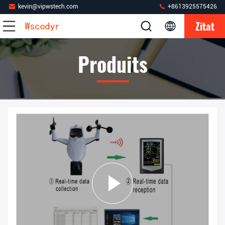
kevin@vipwstech.com
+8613925575426
Zitat
Produits