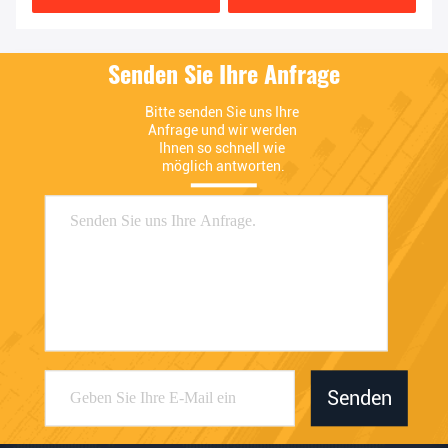
Richtung
Senden Sie Ihre Anfrage
Bitte senden Sie uns Ihre 
Anfrage und wir werden 
Ihnen so schnell wie 
möglich antworten.
Senden