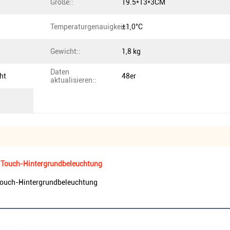
Größe::
19.5*13*3CM
Temperaturgenauigkeit::
±1,0°C
Gewicht::
1,8 kg
Daten
ht
48er
aktualisieren::
d Touch-Hintergrundbeleuchtung
 Touch-Hintergrundbeleuchtung