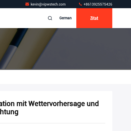
kevin@vipwstech.com
+8613925575426
Zitat
German
ation mit Wettervorhersage und
chtung