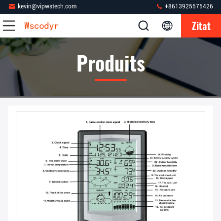
kevin@vipwstech.com
+8613925575426
Zitat
Produits