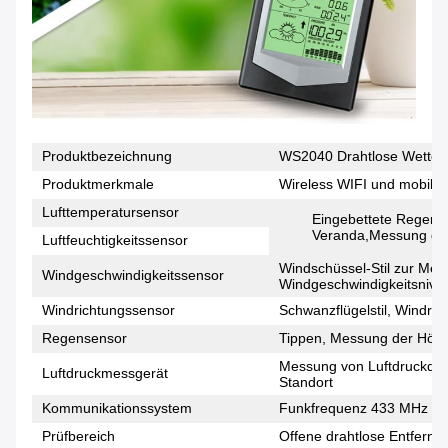
Produktbezeichnung
WS2040 Drahtlose Wetters
Produktmerkmale
Wireless WIFI und mobile
Lufttemperatursensor
Eingebettete Regen-
Veranda,Messung der 
Luftfeuchtigkeitssensor
Windschüssel-Stil zur Me
Windgeschwindigkeitssensor
Windgeschwindigkeitsnive
Windrichtungssensor
Schwanzflügelstil, Windri
Regensensor
Tippen, Messung der Höhe
Messung von Luftdruckdat
Luftdruckmessgerät
Standort
Kommunikationssystem
Funkfrequenz 433 MHz
Prüfbereich
Offene drahtlose Entfernu