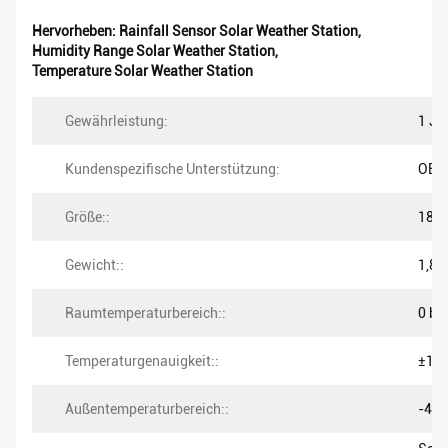
Hervorheben:
Rainfall Sensor Solar Weather Station
,
Humidity Range Solar Weather Station
,
Temperature Solar Weather Station
Gewährleistung:
1 Ja
Kundenspezifische Unterstützung:
OEM
Größe::
18.5
Gewicht::
1,8 
Raumtemperaturbereich::
0 bis
Temperaturgenauigkeit::
±1,0
Außentemperaturbereich::
-40 