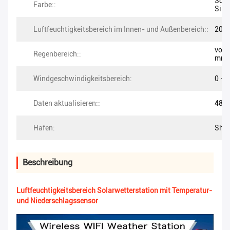
Schw
Farbe::
Silb
Luftfeuchtigkeitsbereich im Innen- und Außenbereich::
20% 
von 
Regenbereich::
mm
Windgeschwindigkeitsbereich:
0 ~ 
Daten aktualisieren::
48er
Hafen:
She
Beschreibung
Luftfeuchtigkeitsbereich Solarwetterstation mit Temperatur-
und Niederschlagssensor