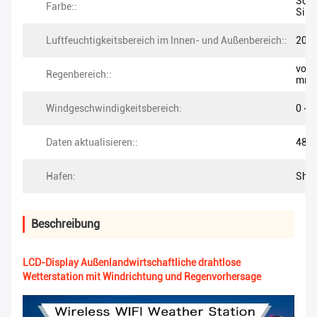
Schw
Farbe::
Silb
Luftfeuchtigkeitsbereich im Innen- und Außenbereich::
20% 
von 
Regenbereich::
mm
Windgeschwindigkeitsbereich:
0 ~ 
Daten aktualisieren::
48er
Hafen:
She
Beschreibung
LCD-Display Außenlandwirtschaftliche drahtlose
Wetterstation mit Windrichtung und Regenvorhersage