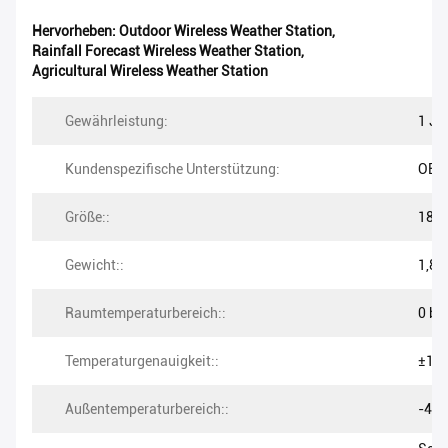
Hervorheben:
Outdoor Wireless Weather Station
,
Rainfall Forecast Wireless Weather Station
,
Agricultural Wireless Weather Station
Gewährleistung:
1 Ja
Kundenspezifische Unterstützung:
OEM
Größe::
18.5
Gewicht::
1,8 
Raumtemperaturbereich::
0 bis
Temperaturgenauigkeit::
±1,0
Außentemperaturbereich::
-40 