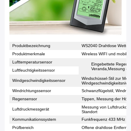
Produktbezeichnung
WS2040 Drahtlose Wetters
Produktmerkmale
Wireless WIFI und mobile
Lufttemperatursensor
Eingebettete Regen-
Veranda,Messung der 
Luftfeuchtigkeitssensor
Windschüssel-Stil zur Me
Windgeschwindigkeitssensor
Windgeschwindigkeitsnive
Windrichtungssensor
Schwanzflügelstil, Windri
Regensensor
Tippen, Messung der Höhe
Messung von Luftdruckdat
Luftdruckmessgerät
Standort
Kommunikationssystem
Funkfrequenz 433 MHz
Prüfbereich
Offene drahtlose Entfernu