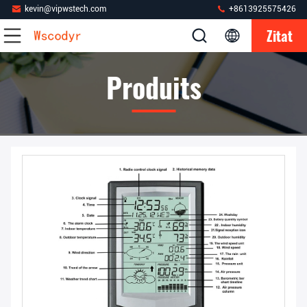
kevin@vipwstech.com
+8613925575426
Zitat
Produits