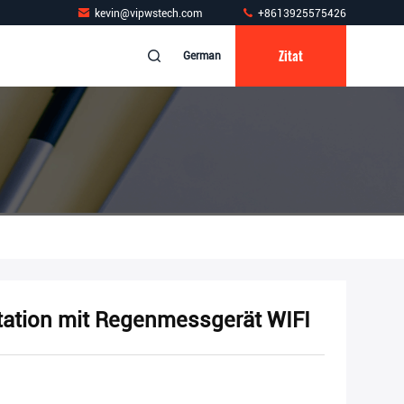
kevin@vipwstech.com
+8613925575426
Zitat
German
tation mit Regenmessgerät WIFI