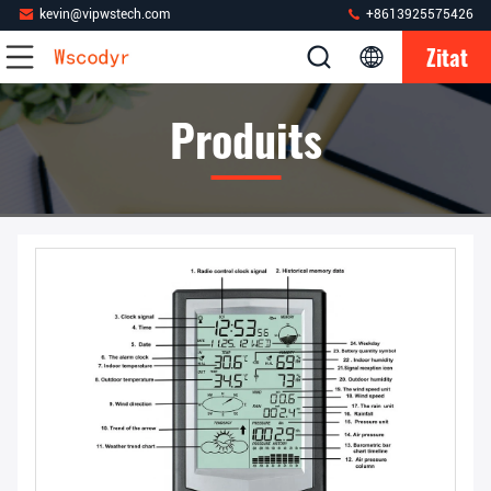
kevin@vipwstech.com
+8613925575426
Zitat
Produits