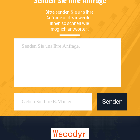
Senden Sie Ihre Anfrage
Bitte senden Sie uns Ihre 
Anfrage und wir werden 
Ihnen so schnell wie 
möglich antworten.
Senden