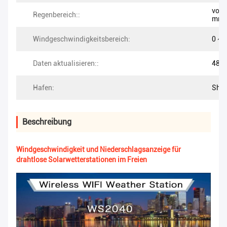
von 
Regenbereich::
mm
Windgeschwindigkeitsbereich:
0 ~ 
Daten aktualisieren::
48er
Hafen:
She
Beschreibung
Windgeschwindigkeit und Niederschlagsanzeige für
drahtlose Solarwetterstationen im Freien