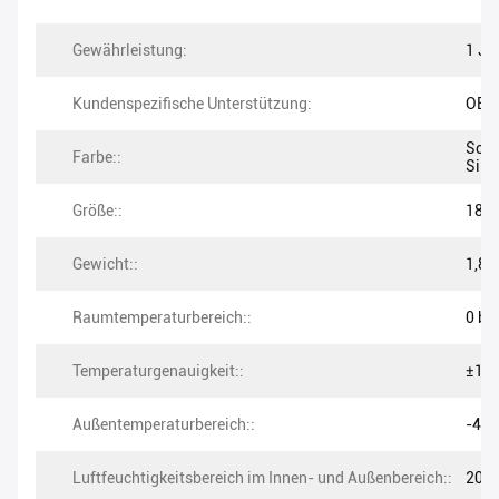
Gewährleistung:
1 Ja
Kundenspezifische Unterstützung:
OEM
Schw
Farbe::
Silb
Größe::
18.5
Gewicht::
1,8 
Raumtemperaturbereich::
0 bis
Temperaturgenauigkeit::
±1,0
Außentemperaturbereich::
-40 
Luftfeuchtigkeitsbereich im Innen- und Außenbereich::
20% 