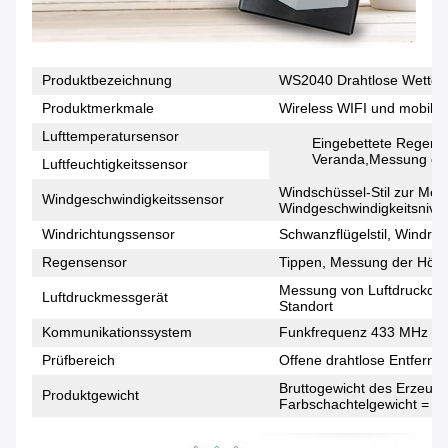
Produktbezeichnung
WS2040 Drahtlose Wetters
Produktmerkmale
Wireless WIFI und mobile
Lufttemperatursensor
Eingebettete Regen-
Veranda,Messung der 
Luftfeuchtigkeitssensor
Windschüssel-Stil zur Me
Windgeschwindigkeitssensor
Windgeschwindigkeitsnive
Windrichtungssensor
Schwanzflügelstil, Windri
Regensensor
Tippen, Messung der Höhe
Messung von Luftdruckdat
Luftdruckmessgerät
Standort
Kommunikationssystem
Funkfrequenz 433 MHz
Prüfbereich
Offene drahtlose Entfernu
Bruttogewicht des Erzeugn
Produktgewicht
Farbschachtelgewicht = 1,