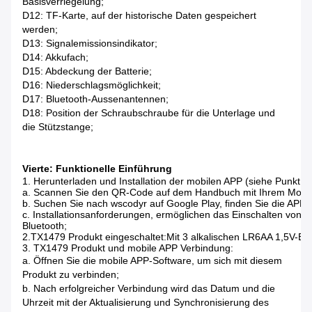
Basisverriegelung;
D12: TF-Karte, auf der historische Daten gespeichert
werden;
D13: Signalemissionsindikator;
D14: Akkufach;
D15: Abdeckung der Batterie;
D16: Niederschlagsmöglichkeit;
D17: Bluetooth-Aussenantennen;
D18: Position der Schraubschraube für die Unterlage und
die Stützstange;
Vierte: Funktionelle Einführung
1. Herunterladen und Installation der mobilen APP (siehe Punkt 6 B
a. Scannen Sie den QR-Code auf dem Handbuch mit Ihrem Mobiltelef
b. Suchen Sie nach wscodyr auf Google Play, finden Sie die APP z
c. Installationsanforderungen, ermöglichen das Einschalten von Mo
Bluetooth;

2.TX1479 Produkt eingeschaltet:
Mit 3 alkalischen LR6AA 1,5V-Bat
3. TX1479 Produkt und mobile APP Verbindung:
a. Öffnen Sie die mobile APP-Software, um sich mit diesem
Produkt zu verbinden;
b. Nach erfolgreicher Verbindung wird das Datum und die
Uhrzeit mit der Aktualisierung und Synchronisierung des