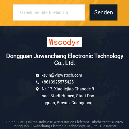
Senden
Dongguan Juwanchang Electronic Technology
Co., Ltd.
kevin@vipwstech.com
+8613925575426
Nr. 17, Xiaojiejiao Changde R
oad, Stadt Humen, Stadt Don
gguan, Provinz Guangdong
China Gute Qualität Drahtlose Wetterstation Lieferant. Urheberrecht © 2025
Dongguan Juwanchang Electronic Technology Co., Ltd. Alle Rechte