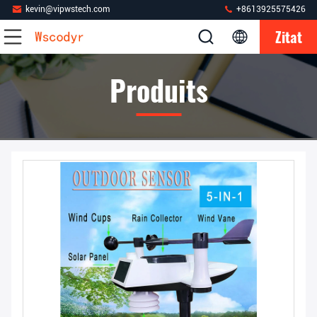
kevin@vipwstech.com
+8613925575426
Zitat
Produits