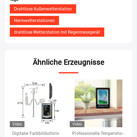
Drahtlose Außenwetterstation
Heimwetterstationen
drahtlose Wetterstation mit Regenmessgerät
Ähnliche Erzeugnisse
Video
Vi
Professionelle Temperatur-
Regenbereich von 0 bis 9
Dr