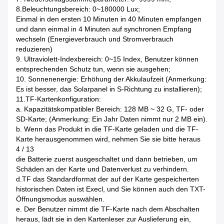
8.Beleuchtungsbereich: 0~180000 Lux;
Einmal in den ersten 10 Minuten in 40 Minuten empfangen
und dann einmal in 4 Minuten auf synchronen Empfang
wechseln (Energieverbrauch und Stromverbrauch
reduzieren)
9. Ultraviolett-Indexbereich: 0~15 Index, Benutzer können
entsprechenden Schutz tun, wenn sie ausgehen;
10. Sonnenenergie: Erhöhung der Akkulaufzeit (Anmerkung:
Es ist besser, das Solarpanel in S-Richtung zu installieren);
11.TF-Kartenkonfiguration:
a. Kapazitätskompatibler Bereich: 128 MB ~ 32 G, TF- oder
SD-Karte; (Anmerkung: Ein Jahr Daten nimmt nur 2 MB ein).
b. Wenn das Produkt in die TF-Karte geladen und die TF-
Karte herausgenommen wird, nehmen Sie sie bitte heraus
4 / 13
die Batterie zuerst ausgeschaltet und dann betrieben, um
Schäden an der Karte und Datenverlust zu verhindern.
d.TF das Standardformat der auf der Karte gespeicherten
historischen Daten ist Execl, und Sie können auch den TXT-
Öffnungsmodus auswählen.
e. Der Benutzer nimmt die TF-Karte nach dem Abschalten
heraus, lädt sie in den Kartenleser zur Auslieferung ein,