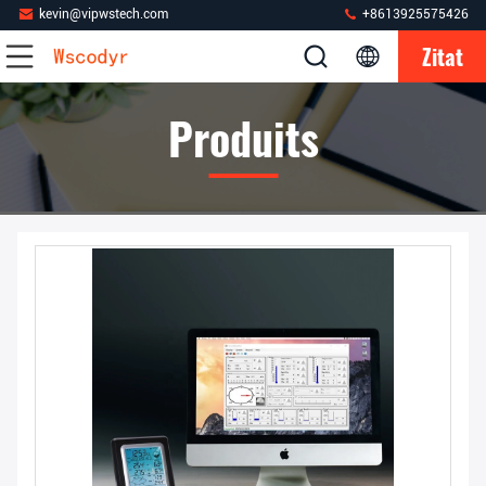
kevin@vipwstech.com
+8613925575426
Zitat
Produits