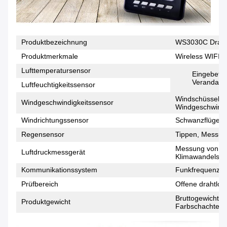
Produktbezeichnung
WS3030C Drahtl
Produktmerkmale
Wireless WIFI u
Lufttemperatursensor
Eingebette
Veranda,Me
Luftfeuchtigkeitssensor
Windschüssel-S
Windgeschwindigkeitssensor
Windgeschwindi
Windrichtungssensor
Schwanzflügelst
Regensensor
Tippen, Messun
Messung von Lu
Luftdruckmessgerät
Klimawandels a
Kommunikationssystem
Funkfrequenz 
Prüfbereich
Offene drahtlos
Bruttogewicht d
Produktgewicht
Farbschachtelge