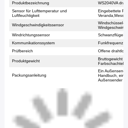
Produktbezeichnung
WS2040VA draht
Sensor für Lufttemperatur und
Eingebettete Re
Luftfeuchtigkeit
Veranda,Messung 
Windschüssel-St
Windgeschwindigkeitssensor
Windgeschwindig
Windrichtungssensor
Schwanzflügelst
Kommunikationssystem
Funkfrequenz 4
Prüfbereich
Offene drahtlose
Bruttogewicht d
Produktgewicht
Farbschachtelge
Ein Außensender
Packungsanleitung
Handbuch, ein P
Außensender