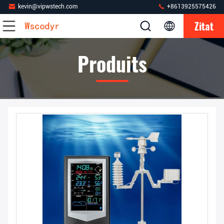
kevin@vipwstech.com
+8613925575426
Zitat
Produits