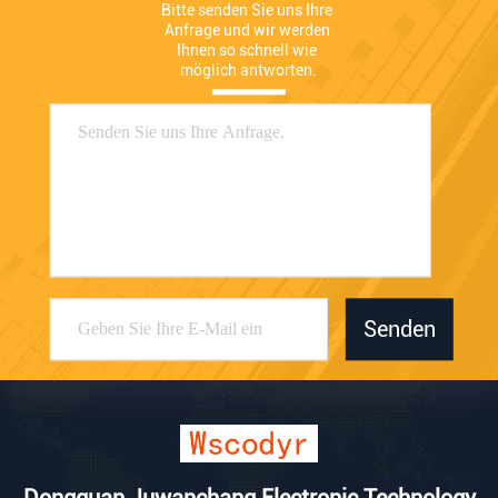
Bitte senden Sie uns Ihre 
Anfrage und wir werden 
Ihnen so schnell wie 
möglich antworten.
Senden
Dongguan Juwanchang Electronic Technology