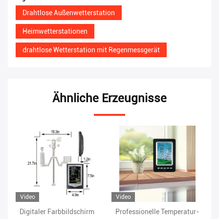
Drahtlose Außenwetterstation
Heimwetterstationen
drahtlose Wetterstation mit Regenmessgerät
Ähnliche Erzeugnisse
Video
Vi
Professionelle Temperatur-
Regenbereich von 0 bis 9
Dr