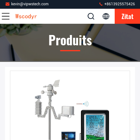
kevin@vipwstech.com
+8613925575426
Zitat
Produits