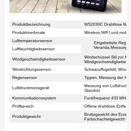
Produktbezeichnung
WS2030C Drahtlose Wette
Produktmerkmale
Wireless WIFI und mobil
Lufttemperatursensor
Eingebettete Regen
Veranda,Messung der
Luftfeuchtigkeitssensor
Windschüssel-Stil zur M
Windgeschwindigkeitssensor
Windgeschwindigkeitsni
Windrichtungssensor
Schwanzflügelstil, Wind
Regensensor
Tippen, Messung der Hö
Messung von Luftdruckd
Luftdruckmessgerät
Standort
Kommunikationssystem
Funkfrequenz 433 MHz
Prüfbereich
Offene drahtlose Entfern
Bruttogewicht des Erzeug
Produktgewicht
Farbschachtelgewicht = 1