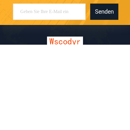
Senden
Dongguan Juwanchang Electronic Technology
Co., Ltd.
kevin@vipwstech.com
+8613925575426
Nr. 17, Xiaojiejiao Changde R
oad, Stadt Humen, Stadt Don
gguan, Provinz Guangdong
China Gute Qualität Drahtlose Wetterstation Lieferant. Urheberrecht © 2025
Dongguan Juwanchang Electronic Technology Co., Ltd. Alle Rechte